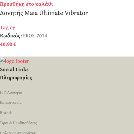
Προσθήκη στο καλάθι
Δονητής Maia Ultimate Vibrator
ToyJoy
Κωδικός:
EROS-2014
40,90
€
Social Links
Πληροφορίες
Η Φιλοσοφία
Επικοινωνία
Brands
Όροι & Προϋποθέσεις
Πολιτική Απορρήτου