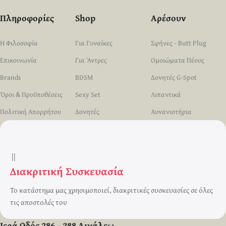
Πληροφορίες
Shop
Αρέσουν
Η Φιλοσοφία
Για Γυναίκες
Σφήνες - Butt Plug
Επικοινωνία
Για Άντρες
Ομοιώματα Πέους
Brands
BDSM
Δονητές G-Spot
Όροι & Προϋποθέσεις
Sexy Set
Λιπαντικά
Πολιτική Απορρήτου
Δονητές
Αυνανιστήρια
||
Διακριτική Συσκευασία
Το κατάστημα μας χρησιμοποιεί, διακριτικές συσκευασίες σε όλες
τις αποστολές του
Ιερά Οδός 286 - 288 Αιγάλεω