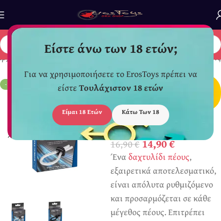
Είστε άνω των 18 ετών;
Αρχική σελίδα
/
Για Άντρες
/
Δαχτυλίδια Πέους - Προεκτάσεις
Για να χρησιμοποιήσετε το ErosToys πρέπει να
*
Διακριτική
-12%
είστε
Τουλάχιστον 18 ετών
Συσκευασία Αποστολής
Είμαι 18 Ετών
Κάτω Των 18
Δαχτυλίδι Πέους
ERECTOmed
14,90
€
16,90
€
Ένα
δαχτυλίδι πέους
,
εξαιρετικά αποτελεσματικό,
είναι απόλυτα ρυθμιζόμενο
και προσαρμόζεται σε κάθε
μέγεθος πέους. Επιτρέπει