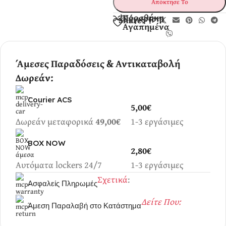
Απόκτησε Το
Προσθήκη
Σύγκριση
Share:
Αγαπημένα
Άμεσες Παραδόσεις & Αντικαταβολή
Δωρεάν:
Courier ACS
5,00€
Δωρεάν μεταφορικά
49,00€
1-3 εργάσιμες
BOX NOW
2,80€
Αυτόματα lockers 24/7
1-3 εργάσιμες
Σχετικά
:
Ασφαλείς Πληρωμές
Δείτε Που:
Άμεση Παραλαβή στο Κατάστημα