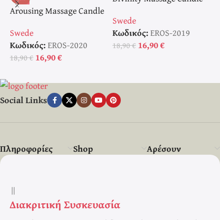
Arousing Massage Candle
Κερί Μασάζ
Κ
Swede
S
Κερί Μασάζ
Swede
Κωδικός:
EROS-2019
Κ
Κωδικός:
EROS-2020
16,90
€
18,90
€
1
16,90
€
18,90
€
Social Links
Πληροφορίες
Shop
Αρέσουν
||
Διακριτική Συσκευασία