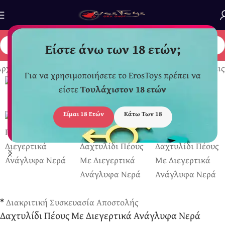
Είστε άνω των 18 ετών;
Αρχική σελίδα
/
Για Άντρες
/
Δαχτυλίδια Πέους - Προεκτάσεις
Για να χρησιμοποιήσετε το ErosToys πρέπει να
είστε
Τουλάχιστον 18 ετών
Είμαι 18 Ετών
Κάτω Των 18
*
Διακριτική Συσκευασία Αποστολής
Δαχτυλίδι Πέους Με Διεγερτικά Ανάγλυφα Νερά