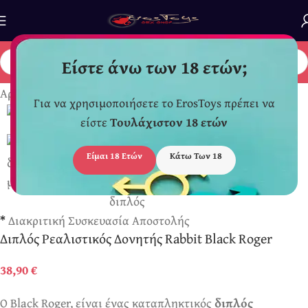
Είστε άνω των 18 ετών;
Αρχική σελίδα
/
Δονητές
/
Δονητές Κουνελάκια
Για να χρησιμοποιήσετε το ErosToys πρέπει να
είστε
Τουλάχιστον 18 ετών
Είμαι 18 Ετών
Κάτω Των 18
*
Διακριτική Συσκευασία Αποστολής
Διπλός Ρεαλιστικός Δονητής Rabbit Black Roger
38,90
€
Ο Black Roger, είναι ένας καταπληκτικός
διπλός