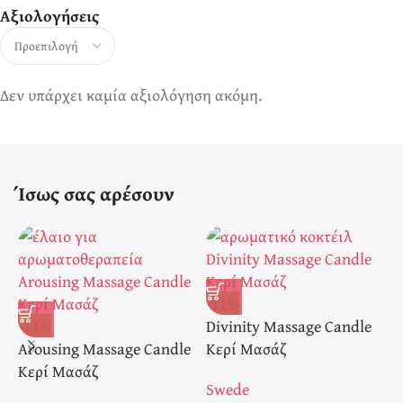
Αξιολογήσεις
Δεν υπάρχει καμία αξιολόγηση ακόμη.
Ίσως σας αρέσουν
-11%
-
-11%
Divinity Massage Candle
E
Arousing Massage Candle
Κερί Μασάζ
Κ
Κερί Μασάζ
Swede
S