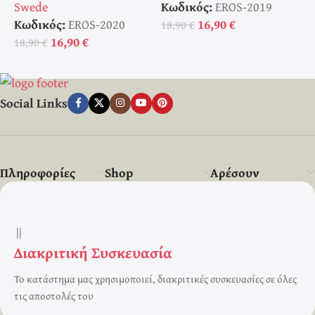
Swede
Κωδικός:
EROS-2019
Κ
Κωδικός:
EROS-2020
16,90
€
18,90
€
1
16,90
€
18,90
€
Social Links
Πληροφορίες
Shop
Αρέσουν
||
Διακριτική Συσκευασία
Το κατάστημα μας χρησιμοποιεί, διακριτικές συσκευασίες σε όλες
τις αποστολές του