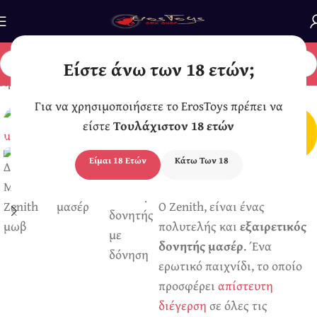
Είστε άνω των 18 ετών;
Αρχική σελίδα
/
Δονητές
/
Δονητές Πολυτελείς
Για να χρησιμοποιήσετε το ErosToys πρέπει να
*
Διακριτική
είστε
Τουλάχιστον 18 ετών
Συσκευασία Αποστολής
Είμαι 18 Ετών
Κάτω Των 18
Δονητής Μασάζ Zenith
84,90
€
Ο Zenith, είναι ένας
πολυτελής και
εξαιρετικός
δονητής μασέρ
. Ένα
ερωτικό παιχνίδι, το οποίο
προσφέρει
απίστευτη
διέγερση
σε όλες τις