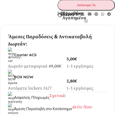
Απόκτησε Το
Προσθήκη
Σύγκριση
Share:
Αγαπημένα
Άμεσες Παραδόσεις & Αντικαταβολή
Δωρεάν:
Courier ACS
5,00€
Δωρεάν μεταφορικά
49,00€
1-3 εργάσιμες
BOX NOW
2,80€
Αυτόματα lockers 24/7
1-3 εργάσιμες
Σχετικά
:
Ασφαλείς Πληρωμές
Δείτε Που:
Άμεση Παραλαβή στο Κατάστημα