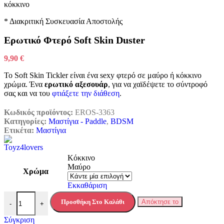
*
Διακριτική Συσκευασία Αποστολής
Ερωτικό Φτερό Soft Skin Duster
9,90
€
Το Soft Skin Tickler είναι ένα sexy φτερό σε μαύρο ή κόκκινο
χρώμα. Ένα
ερωτικό αξεσουάρ
, για να χαϊδέψετε το σύντροφό
σας και να του
φτιάξετε την διάθεση
.
Κωδικός προϊόντος:
EROS-3363
Κατηγορίες:
Μαστίγια - Paddle
,
BDSM
Ετικέτα:
Μαστίγια
Κόκκινο
Μαύρο
Χρώμα
Εκκαθάριση
Ερωτικό Φτερό Soft Skin Duster ποσότητα
Προσθήκη Στο Καλάθι
Απόκτησε το
-
+
Σύγκριση