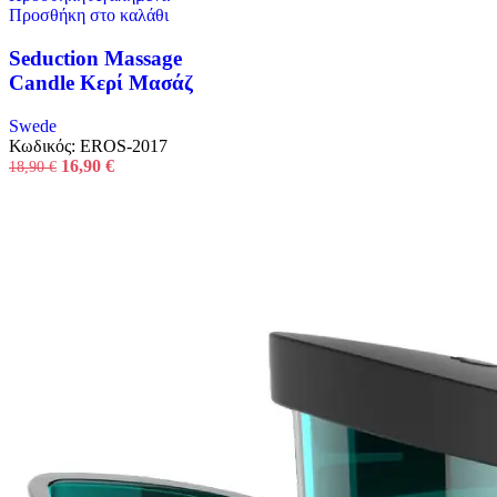
Προσθήκη στο καλάθι
Seduction Massage
Candle Κερί Μασάζ
Swede
Κωδικός:
EROS-2017
Original
Η
16,90
€
18,90
€
price
τρέχουσα
was:
τιμή
18,90 €.
είναι:
16,90 €.