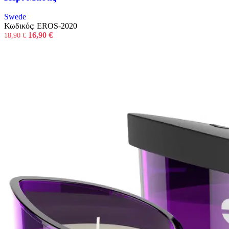
Swede
Κωδικός:
EROS-2020
Original
Η
16,90
€
18,90
€
price
τρέχουσα
was:
τιμή
18,90 €.
είναι:
16,90 €.