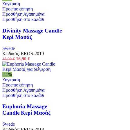
Σύγκριση
Προεπισκόπηση
Προσθήκη Αγαπημένα
Προσθήκη στο καλάθι
Divinity Massage Candle
Κερί Μασάζ
Swede
Κωδικός:
EROS-2019
Original
Η
16,90
€
18,90
€
price
τρέχουσα
was:
τιμή
18,90 €.
είναι:
-11%
16,90 €.
Σύγκριση
Προεπισκόπηση
Προσθήκη Αγαπημένα
Προσθήκη στο καλάθι
Euphoria Massage
Candle Κερί Μασάζ
Swede
Κωδικός:
EROS-2018