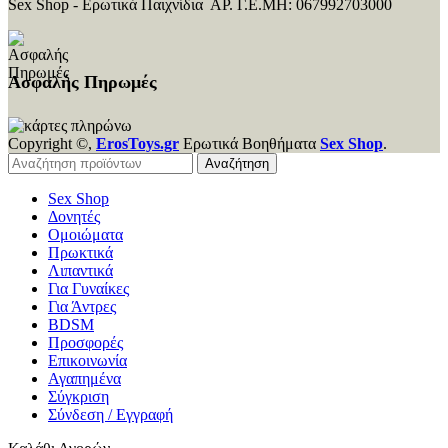
Sex Shop - Ερωτικά Παιχνίδια ΑΡ. Γ.Ε.ΜΗ: 067992703000
Ασφαλής Πηρωμές
Copyright ©,
ErosToys.gr
Ερωτικά Βοηθήματα
Sex Shop
.
Αναζήτηση
Sex Shop
Δονητές
Ομοιώματα
Πρωκτικά
Λιπαντικά
Για Γυναίκες
Για Άντρες
BDSM
Προσφορές
Επικοινωνία
Αγαπημένα
Σύγκριση
Σύνδεση / Εγγραφή