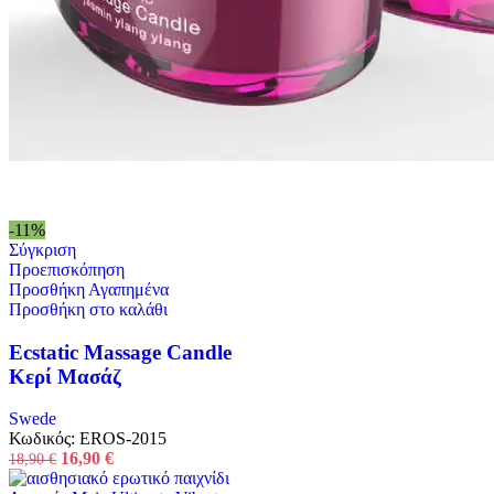
-11%
Σύγκριση
Προεπισκόπηση
Προσθήκη Αγαπημένα
Προσθήκη στο καλάθι
Ecstatic Massage Candle
Κερί Μασάζ
Swede
Κωδικός:
EROS-2015
Original
Η
16,90
€
18,90
€
price
τρέχουσα