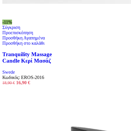
-11%
Σύγκριση
Προεπισκόπηση
Προσθήκη Αγαπημένα
Προσθήκη στο καλάθι
Tranquility Massage
Candle Κερί Μασάζ
Swede
Κωδικός:
EROS-2016
Original
Η
16,90
€
18,90
€
price
τρέχουσα
was:
τιμή
18,90 €.
είναι:
16,90 €.