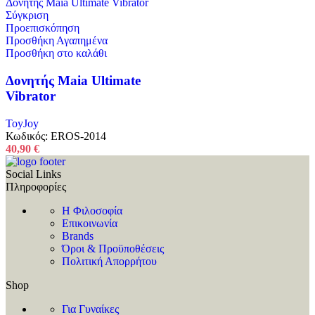
was:
τιμή
18,90 €.
είναι:
Σύγκριση
16,90 €.
Προεπισκόπηση
Προσθήκη Αγαπημένα
Προσθήκη στο καλάθι
Δονητής Maia Ultimate
Vibrator
ToyJoy
Κωδικός:
EROS-2014
40,90
€
Social Links
Πληροφορίες
Η Φιλοσοφία
Επικοινωνία
Brands
Όροι & Προϋποθέσεις
Πολιτική Απορρήτου
Shop
Για Γυναίκες