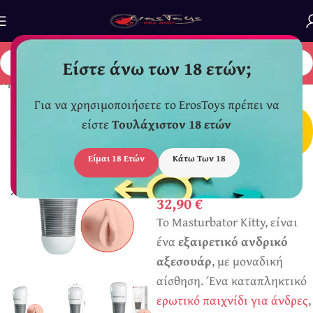
Είστε άνω των 18 ετών;
Αρχική σελίδα
/
Για Άντρες
/
Αυνανιστήρια - Κούκλες
Για να χρησιμοποιήσετε το ErosToys πρέπει να
*
Διακριτική
είστε
Τουλάχιστον 18 ετών
Συσκευασία Αποστολής
Είμαι 18 Ετών
Κάτω Των 18
Kitty Γυναικείο
Ομοίωμα
32,90
€
Το Masturbator Kitty, είναι
ένα
εξαιρετικό ανδρικό
αξεσουάρ
, με μοναδική
αίσθηση. Ένα καταπληκτικό
ερωτικό παιχνίδι για άνδρες
,