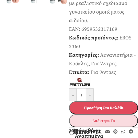
με ρεαλιστικό σχεδιασμό
γυναικείου ομοιώματος
αιδοίου.
EAN:
6959532317169
Κωδικός προϊόντος:
EROS-
3360
Κατηγορίες:
Αυνανιστήρια -
Κούκλες
,
Για Άντρες
Ετικέτα:
Για Άντρες
-
+
Προσθήκη Στο Καλάθι
Απόκτησε Το
Προσθήκη
Σύγκριση
Share:
Αγαπημένα