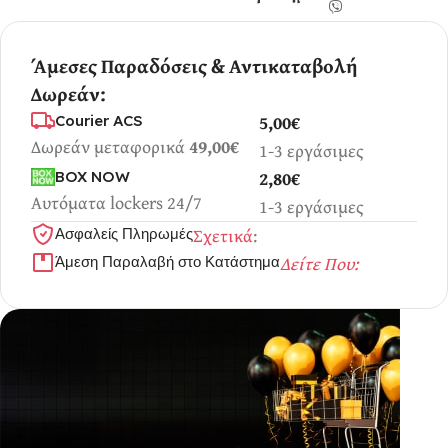
Άμεσες Παραδόσεις & Αντικαταβολή
Δωρεάν:
5,00€
Courier ACS
Δωρεάν μεταφορικά
49,00€
1-3 εργάσιμες
2,80€
BOX NOW
Αυτόματα lockers 24/7
1-3 εργάσιμες
Σχετικά
:
Ασφαλείς Πληρωμές
Δείτε Που:
Άμεση Παραλαβή στο Κατάστημα