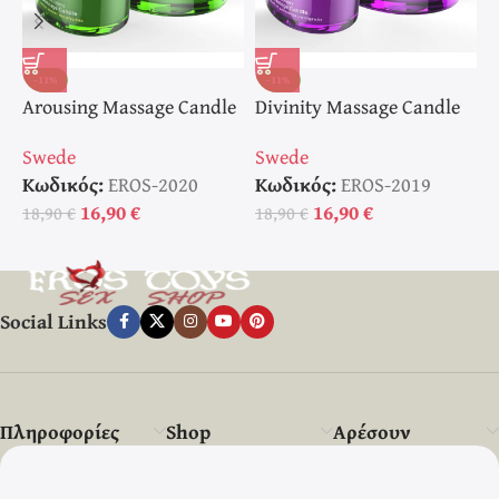
-11%
-11%
Arousing Massage Candle
Divinity Massage Candle
E
Κερί Μασάζ
Κερί Μασάζ
Κ
Swede
Swede
S
Κωδικός:
EROS-2020
Κωδικός:
EROS-2019
Κ
16,90
€
16,90
€
18,90
€
18,90
€
1
Social Links
Πληροφορίες
Shop
Αρέσουν