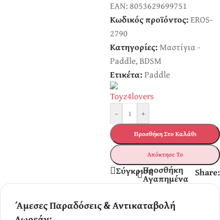
EAN:
8053629699751
Κωδικός προϊόντος:
EROS-
2790
Κατηγορίες:
Μαστίγια -
Paddle
,
BDSM
Ετικέτα:
Paddle
-
+
Προσθήκη Στο Καλάθι
Απόκτησε Το
Προσθήκη
Σύγκριση
Share:
Αγαπημένα
Άμεσες Παραδόσεις & Αντικαταβολή
Δωρεάν: