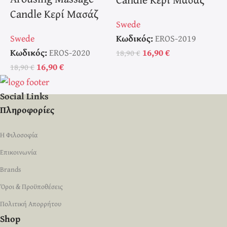
Candle Κερί Μασάζ
Swede
S
Swede
Κωδικός:
EROS-2019
Κ
Κωδικός:
EROS-2020
16,90
€
18,90
€
1
16,90
€
18,90
€
Social Links
Πληροφορίες
Η Φιλοσοφία
Επικοινωνία
Brands
Όροι & Προϋποθέσεις
Πολιτική Απορρήτου
Shop