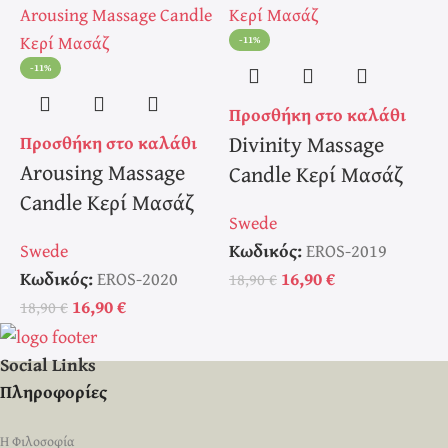
-11%
-11%
Προσθήκη στο καλάθι
Π
Divinity Massage
Προσθήκη στο καλάθι
Arousing Massage
Candle Κερί Μασάζ
Candle Κερί Μασάζ
Swede
S
Swede
Κωδικός:
EROS-2019
Κ
Κωδικός:
EROS-2020
16,90
€
18,90
€
1
16,90
€
18,90
€
Social Links
Πληροφορίες
Η Φιλοσοφία