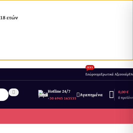
18 ετών
SEXY
Εσώρουχα
Ερωτικά Αξεσουάρ
FA
Hotline 24/7
0,00
€
Αγαπημένα
0
προϊόν
+30 6945 163535