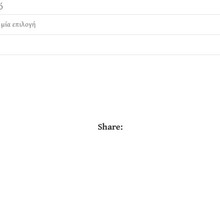
ό
Share: