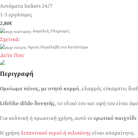
Αυτόματα lockers 24/7
1-3 εργάσιμες
2,80€
Ασφαλείς Πληρωμές
Σχετικά
:
Άμεση Παραλαβή στο Κατάστημα
Δείτε Που:
Περιγραφή
Ερωτικά Παιχνίδια
Ομοίωμα πέους, με στητό κορμό
Πάντα! Black Friday!
, ελαφρός εύκαμπτο, δια
Lifelike dildo δονητής
, το υλικό του και υφή του είναι ό
Για κολπική ή πρωκτική χρήση, αυτό το
ερωτικό παιχνίδι
Η χρήση
λιπαντικού νερού ή σιλικόνης
είναι απαραίτητη.