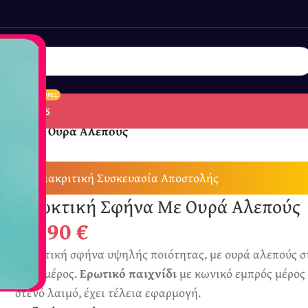
ΠΡΟΣΦΟΡΕΣ
BDSM
SALES
φήνα Με Ουρά Αλεπούς
*
Διακριτική Συσκευασία Αποστολής
Πρωκτική Σφήνα Με Ουρά Αλεπούς
18,90
€
Πρωκτική σφήνα υψηλής ποιότητας, με ουρά αλεπούς σ
πίσω μέρος.
Ερωτικό παιχνίδι
με κωνικό εμπρός μέρος
στενό λαιμό, έχει τέλεια εφαρμογή.