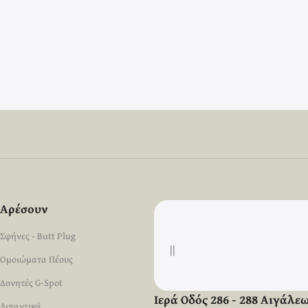
Αρέσουν
Σφήνες - Butt Plug
||
Ομοιώματα Πέους
Δονητές G-Spot
Ιερά Οδός 286 - 288 Αιγάλε
Λιπαντικά