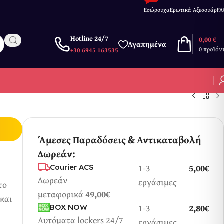
Εσώρουχα
Ερωτικά Αξεσουάρ
FA
Hotline 24/7
0,00
€
Αγαπημένα
0
προϊόν
+30 6945 163535
Άμεσες Παραδόσεις & Αντικαταβολή
Δωρεάν:
1-3
5,00€
Courier ACS
Δωρεάν
εργάσιμες
το
μεταφορικά
49,00€
 και
1-3
2,80€
BOX NOW
Αυτόματα lockers 24/7
εργάσιμες