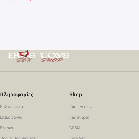
Πληροφορίες
Shop
Η Φιλοσοφία
Για Γυναίκες
Επικοινωνία
Για Άντρες
Brands
BDSM
Όροι & Προϋποθέσεις
Sexy Set