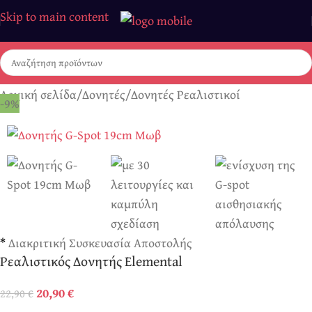
Skip to main content
Αρχική σελίδα
/
Δονητές
/
Δονητές Ρεαλιστικοί
-9%
*
Διακριτική Συσκευασία Αποστολής
Ρεαλιστικός Δονητής Elemental
20,90
€
22,90
€