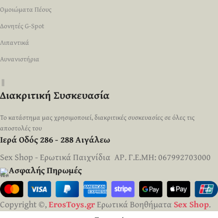
Ομοιώματα Πέους
Δονητές G-Spot
Λιπαντικά
Αυνανιστήρια
||
Διακριτική Συσκευασία
Το κατάστημα μας χρησιμοποιεί, διακριτικές συσκευασίες σε όλες τις
αποστολές του
Ιερά Οδός 286 - 288 Αιγάλεω
Sex Shop - Ερωτικά Παιχνίδια ΑΡ. Γ.Ε.ΜΗ: 067992703000
Ασφαλής Πηρωμές
Copyright ©,
ErosToys.gr
Ερωτικά Βοηθήματα
Sex Shop
.