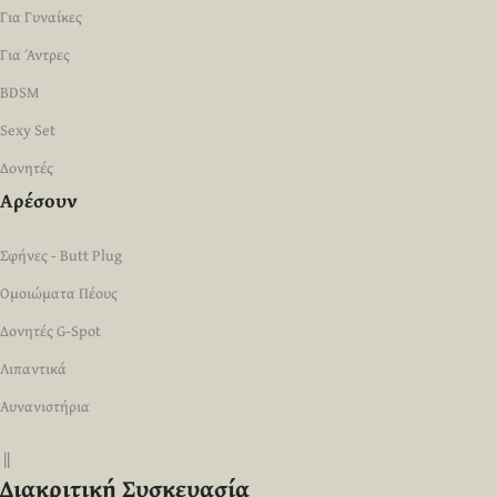
Για Γυναίκες
Για Άντρες
BDSM
Sexy Set
Δονητές
Αρέσουν
Σφήνες - Butt Plug
Ομοιώματα Πέους
Δονητές G-Spot
Λιπαντικά
Αυνανιστήρια
||
Διακριτική Συσκευασία