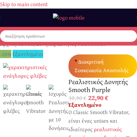
Skip to main content
Αρχική σελίδα
/
Δονητές
/
Δονητές Ρεαλιστικοί
-26%
Εξαντλημένο
*
Διακριτική
Συσκευασία Αποστολής
Ρεαλιστικός Δονητής
Smooth Purple
22,90
€
30,90
€
Εξαντλημένο
Ο Classic Smooth Vibrator,
είναι ένας unisex και
ιδιαίτερος
ρεαλιστικός