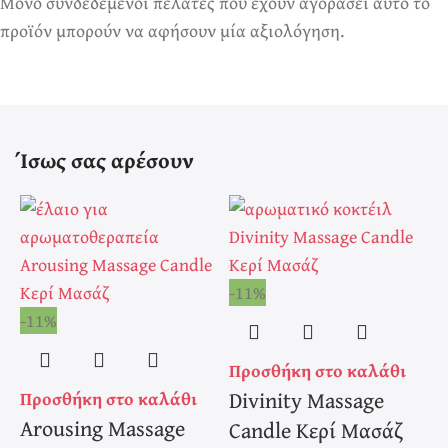
Μόνο συνδεδεμένοι πελάτες που έχουν αγοράσει αυτό το
προϊόν μπορούν να αφήσουν μία αξιολόγηση.
Ίσως σας αρέσουν
-11%
-
-11%
Προσθήκη στο καλάθι
Π
Divinity Massage
Προσθήκη στο καλάθι
Arousing Massage
Candle Κερί Μασάζ