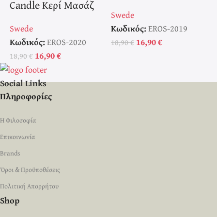
Candle Κερί Μασάζ
Swede
S
Swede
Κωδικός:
EROS-2019
Κ
Κωδικός:
EROS-2020
16,90
€
18,90
€
1
16,90
€
18,90
€
Social Links
Πληροφορίες
Η Φιλοσοφία
Επικοινωνία
Brands
Όροι & Προϋποθέσεις
Πολιτική Απορρήτου
Shop