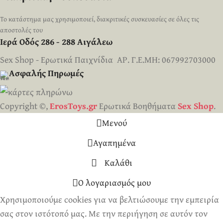
Το κατάστημα μας χρησιμοποιεί, διακριτικές συσκευασίες σε όλες τις
αποστολές του
Ιερά Οδός 286 - 288 Αιγάλεω
Sex Shop - Ερωτικά Παιχνίδια ΑΡ. Γ.Ε.ΜΗ: 067992703000
Ασφαλής Πηρωμές
Copyright ©,
ErosToys.gr
Ερωτικά Βοηθήματα
Sex Shop
.
Μενού
Αγαπημένα
Καλάθι
Ο λογαριασμός μου
Χρησιμοποιούμε cookies για να βελτιώσουμε την εμπειρία
σας στον ιστότοπό μας. Με την περιήγηση σε αυτόν τον