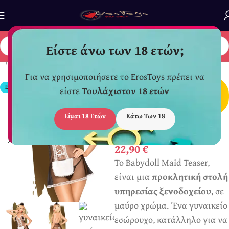
Είστε άνω των 18 ετών;
Αρχική σελίδα
/
Εσώρουχα
/
Sexy Set
Για να χρησιμοποιήσετε το ErosToys πρέπει να
*
Διακριτική
ΕΞΑΝΤΛΗΜΈΝΟ
είστε
Τουλάχιστον 18 ετών
Συσκευασία Αποστολής
Είμαι 18 Ετών
Κάτω Των 18
Στολή Καμαριέρας
Babydoll
22,90
€
Το Babydoll Maid Teaser,
είναι μια
προκλητική στολή
υπηρεσίας ξενοδοχείου
, σε
μαύρο χρώμα. Ένα γυναικείο
εσώρουχο, κατάλληλο για να