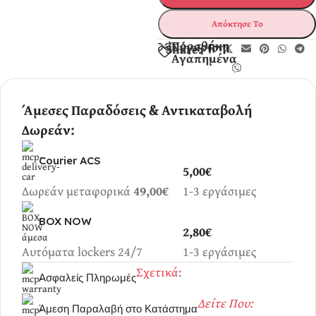
Απόκτησε Το
Προσθήκη
Σύγκριση
Share:
Αγαπημένα
Άμεσες Παραδόσεις & Αντικαταβολή
Δωρεάν:
Courier ACS
5,00€
Δωρεάν μεταφορικά
49,00€
1-3 εργάσιμες
BOX NOW
2,80€
Αυτόματα lockers 24/7
1-3 εργάσιμες
Σχετικά
:
Ασφαλείς Πληρωμές
Δείτε Που:
Άμεση Παραλαβή στο Κατάστημα