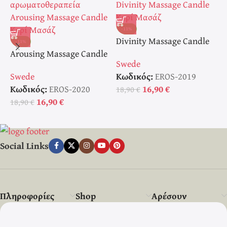
-11%
Divinity Massage Candle
E
-11%
Arousing Massage Candle
Κερί Μασάζ
Κ
Swede
S
Κερί Μασάζ
Swede
Κωδικός:
EROS-2019
Κ
Κωδικός:
EROS-2020
16,90
€
18,90
€
1
16,90
€
18,90
€
Social Links
Πληροφορίες
Shop
Αρέσουν