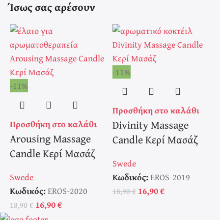
Ίσως σας αρέσουν
-11%
-
-11%
Προσθήκη στο καλάθι
Π
Divinity Massage
Προσθήκη στο καλάθι
Arousing Massage
Candle Κερί Μασάζ
Candle Κερί Μασάζ
Swede
S
Swede
Κωδικός:
EROS-2019
Κ
Κωδικός:
EROS-2020
16,90
€
18,90
€
1
16,90
€
18,90
€