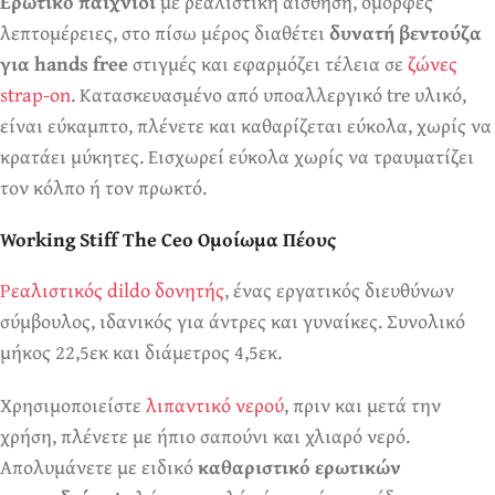
Πάντα! Black Friday!
Ερωτικό παιχνίδι
με ρεαλιστική αίσθηση, όμορφες
λεπτομέρειες, στο πίσω μέρος διαθέτει
δυνατή βεντούζα
για hands free
στιγμές και εφαρμόζει τέλεια σε
ζώνες
strap-on
. Κατασκευασμένο από υποαλλεργικό tre υλικό,
είναι εύκαμπτο, πλένετε και καθαρίζεται εύκολα, χωρίς να
κρατάει μύκητες. Εισχωρεί εύκολα χωρίς να τραυματίζει
τον κόλπο ή τον πρωκτό.
Working Stiff The Ceo Ομοίωμα Πέους
Ρεαλιστικός dildo δονητής
, ένας εργατικός διευθύνων
σύμβουλος, ιδανικός για άντρες και γυναίκες. Συνολικό
μήκος 22,5εκ και διάμετρος 4,5εκ.
Χρησιμοποιείστε
λιπαντικό νερού
, πριν και μετά την
χρήση, πλένετε με ήπιο σαπούνι και χλιαρό νερό.
Απολυμάνετε με ειδικό
καθαριστικό ερωτικών