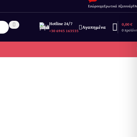
Εσώρουχα
Ερωτικά Αξεσουάρ
FA
Hotline 24/7
0,00
€
Αγαπημένα
0
προϊόν
+30 6945 163535