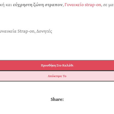
ική και
εύχρηστη ζώνη στραπον
,
Γυναικείο strap-on
, σε μ
υναικεία Strap-on
,
Δονητές
Προσθήκη Στο Καλάθι
Απόκτησε Το
Share: