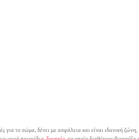
για το σώμα, δένει με ασφάλεια και είναι ιδανική ζώνη, γ
 ερωτικά παιχνίδια,
δονητές
, τα οποία διαθέτουν βεντούζα 