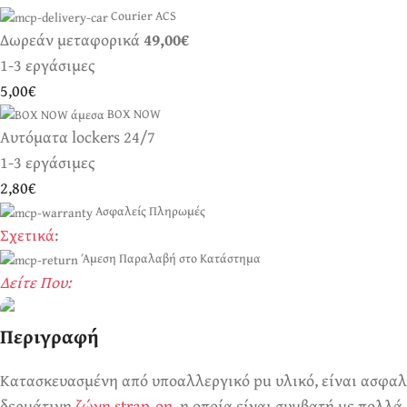
Courier ACS
Δωρεάν μεταφορικά
49,00€
1-3 εργάσιμες
5,00€
BOX NOW
Αυτόματα lockers 24/7
1-3 εργάσιμες
2,80€
Ασφαλείς Πληρωμές
Σχετικά
:
Άμεση Παραλαβή στο Κατάστημα
Δείτε Που:
Περιγραφή
Ερωτικά Παιχνίδια
Κατασκευασμένη από υποαλλεργικό pu υλικό, είναι ασφαλές 
Πάντα! Black Friday!
δερμάτινη
ζώνη strap-on
, η οποία είναι συμβατή με πολλά