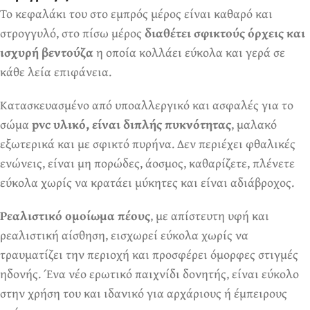
Το κεφαλάκι του στο εμπρός μέρος είναι καθαρό και
Ερωτικά Παιχνίδια
Πάντα! Black Friday!
στρογγυλό, στο πίσω μέρος
διαθέτει σφικτούς όρχεις και
ισχυρή βεντούζα
η οποία κολλάει εύκολα και γερά σε
κάθε λεία επιφάνεια.
Κατασκευασμένο από υποαλλεργικό και ασφαλές για το
σώμα
pvc υλικό, είναι διπλής πυκνότητας
, μαλακό
εξωτερικά και με σφικτό πυρήνα. Δεν περιέχει φθαλικές
ενώνεις, είναι μη πορώδες, άοσμος, καθαρίζετε, πλένετε
εύκολα χωρίς να κρατάει μύκητες και είναι αδιάβροχος.
Ρεαλιστικό ομοίωμα πέους
, με απίστευτη υφή και
ρεαλιστική αίσθηση, εισχωρεί εύκολα χωρίς να
τραυματίζει την περιοχή και προσφέρει όμορφες στιγμές
ηδονής. Ένα νέο ερωτικό παιχνίδι δονητής, είναι εύκολο
στην χρήση του και ιδανικό για αρχάριους ή έμπειρους