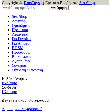
Copyright ©,
ErosToys.gr
Ερωτικά Βοηθήματα
Sex Shop
.
Αναζήτηση
Sex Shop
Δονητές
Ομοιώματα
Πρωκτικά
Λιπαντικά
Για Γυναίκες
Για Άντρες
BDSM
Προσφορές
Επικοινωνία
Αγαπημένα
Σύγκριση
Σύνδεση / Εγγραφή
Καλάθι Αγορών
Κλείσιμο
Σύνδεση
Κλείσιμο
Δεν έχετε ακόμη λογαριασμό;
Δημιουργία λογαριασμού