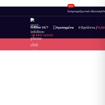
SEXY
Εσώρουχα
Ερωτικά Αξεσουάρ
FA
Hotline 24/7
Αγαπημένα
0
Προϊόντα
/
0,0
+30 6945 163535