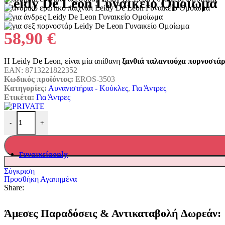
Leidy De Leon Γυναικείο Ομοίωμα
Gift Cards
58,90
€
Μια Ρεαλιστική
Αρσενικό Σεξουαλικό Π
Η Leidy De Leon, είναι μία απίθανη
ξανθιά ταλαντούχα πορνοστά
EAN:
8713221822352
Κωδικός προϊόντος:
EROS-3503
& Καθηλωτική
Δαχτυλίδια 
Κατηγορίες:
Αυνανιστήρια - Κούκλες
,
Για Άντρες
Ετικέτα:
Για Άντρες
Εμπειρία
Leidy De Leon Γυναικείο Ομοίωμα ποσότητα
sex toys για άνδρες
-
+
Γυναικεία
Only
ΓΙΑ ΕΣΕΝΑ
Σύγκριση
Κολπικές Μπάλες
Προσθήκη Αγαπημένα
Διακοσμητικά Στήθους
Share:
Δονητές
Με Ζώνη – Strap-on
Ομοιώματα πεους
Άμεσες Παραδόσεις & Αντικαταβολή Δωρεάν:
Ρεαλιστικά Ομοιώματα