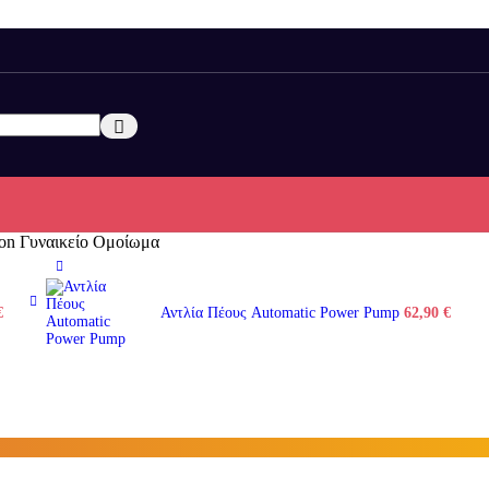
on Γυναικείο Ομοίωμα
al
Η
€
Αντλία Πέους Automatic Power Pump
62,90
€
τρέχουσα
τιμή
€.
είναι:
48,90 €.