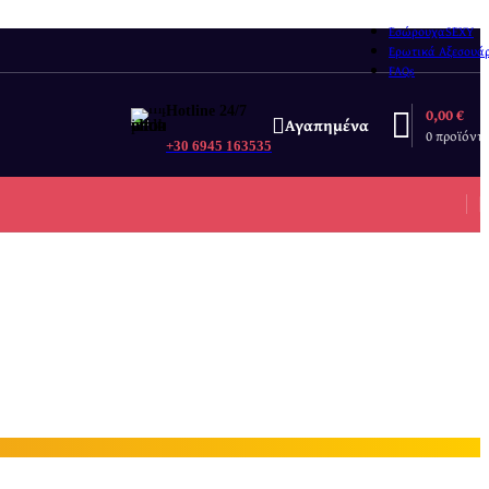
Εσώρουχα
SEXY
Ερωτικά Αξεσουά
FAQs
Hotline 24/7
0,00
€
Αγαπημένα
0
προϊόντ
+30 6945 163535