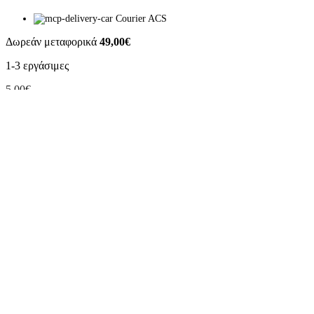
Ομοιώματα Διπλά
Πρωκτικές Μπάλες - Χάντρες
Courier ACS
Δωρεάν μεταφορικά
49,00€
ΣΕΞΥ Εσώρουχα
Ολόσωμα - Καλσόν
1-3 εργάσιμες
Ζαρτιέρες
Αλυσίδες - Σφιγκτήρες Θηλών
5,00€
Λιπαντικά
BOX NOW
Αφροδισιακά Έλαια Μασάζ
Κολπικά Λιπαντικά
Αυτόματα lockers 24/7
Sexy Set
1-3 εργάσιμες
2,80€
Για Κάθε Επιθυμία
Ασφαλείς Πληρωμές
Σχετικά
:
Η εύρεση της ευχαρίστησης
Άμεση Παραλαβή στο Κατάστημα
Κουνελάκια Δονητές
Δείτε Που:
Ρεαλιστικοί Δονητές
Δωροκάρτες